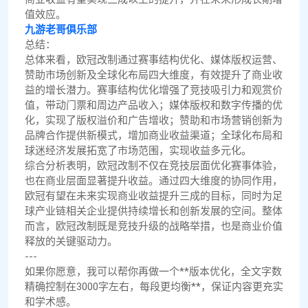
值效应。
九游老哥俱乐部
总结：
总体来看，欧冠改制通过赛事结构优化、媒体版权运营、
赞助市场创新及全球化布局四大维度，有效提升了商业收
益的增长潜力。赛事结构优化增强了竞技吸引力和观赏价
值，带动门票和周边产品收入；媒体版权和数字传播的优
化，实现了版权溢价和广告增收；赞助和市场营销创新为
品牌合作提供新模式，增加商业收益渠道；全球化布局和
球迷经济发展拓宽了市场范围，实现收益多元化。
综合分析表明，欧冠改制不仅在竞技层面优化赛事体验，
也在商业层面显著提升收益。通过四大维度的协同作用，
欧冠有望在未来实现商业收益提升三成的目标，同时为足
球产业链相关企业提供持续增长和创新发展的空间。整体
而言，欧冠改制既是竞技升级的战略举措，也是商业价值
释放的关键驱动力。
---
如果你愿意，我可以帮你再做一个**版本优化，全文字数
精确控制在3000字左右，每段更均衡**，保证内容更充实
和学术感。