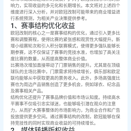
响力，实现收益的多元化和长期增长。本文将对上述四个
维度进行深入分析，并对欧冠改制可能带来的商业增益进
行系统预测，为相关产业决策提供参考。
1、赛事结构优化收益
欧冠改制的核心之一是赛事结构的优化，通过引入更多比
赛和调整赛程，使得比赛的紧张感和观赏性大幅提升。新
增小组赛轮次和引入积分联赛模式，使得更多强队能够长
期参赛，这不仅保证了赛事的竞技水准，也增加了高关注
度比赛的数量，从而提高整体商业价值。
比赛场次增加直接带动了门票销售的提升。尤其是在顶级
球队的主场比赛中，门票需求将持续增长，俱乐部和欧足
联均能够从中获取更高的票务收入。此外，多场高强度比
赛也为周边产品销售创造了更多机会，例如球衣、纪念品
及赛事相关产品。
结构优化还提升了赛事品牌价值和市场认知度。持续高水
平赛事不仅吸引忠实球迷，也能够吸引潜在观众的注意
力，从而扩大赛事整体的市场影响力，为商业合作和广告
投放提供更多空间。通过赛事结构的改制，欧冠能够在保
持竞技性的同时实现商业收益的可持续增长。
2、媒体转播版权收益