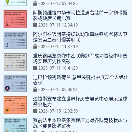
2026-07-17 09:44:36
阿斯顿维拉中场卡马拉遭遇右膝前十字韧带撕
裂或缺席长期比赛
2026-07-16 12:34:10
阿尔巴在迈阿密持续送助攻串联锋线老将边卫
焕发第二春引爆美职联
2026-07-16 11:37:19
重庆铜梁龙勇夺中乙联赛冠军成功晋级中甲赛
场实现历史性突破
2026-07-16 10:41:29
迪巴拉领衔斩荷兰 意甲关键战中展现个人绝佳
表现
2026-07-16 09:45:21
达拉斯宣布建立世界杯历史展览中心展示足球
盛会魅力
2026-07-15 12:32:59
赛前法甲本轮密集赛程压力对各队竞技状态与
战术部署影响解析