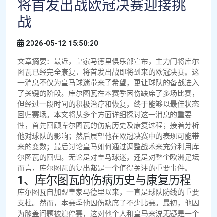
将首发出战欧冠决赛迎接挑
战
2026-05-12 15:50:20
文章摘要：最近，皇家马德里俱乐部宣布，主力门将库尔
图瓦已经完全康复，将首发出战即将到来的欧冠决赛。这
一消息不仅为皇马球迷带来了希望，更让球队的备战进入
了关键的阶段。库尔图瓦在本赛季因伤缺席了多场比赛，
但经过一段时间的积极治疗和恢复，终于能够以最佳状态
回归赛场。本文将从多个方面详细探讨这一消息的重要
性，首先回顾库尔图瓦的伤病历史及康复过程；接着分析
他对球队的影响；然后展望他在欧冠决赛中的表现可能带
来的变数；最后讨论皇马如何通过调整战术来充分利用库
尔图瓦的回归。无论是对皇马球迷，还是对整个欧洲足坛
而言，库尔图瓦的复出都是一个值得关注的重要事件。
1、库尔图瓦的伤病历史与康复历程
库尔图瓦自加盟皇家马德里以来，一直是球队防线的重要
支柱。然而，本赛季他因伤缺席了不少比赛。最初，他因
为膝盖问题被迫停赛，这对他个人和皇马来说无疑是一个