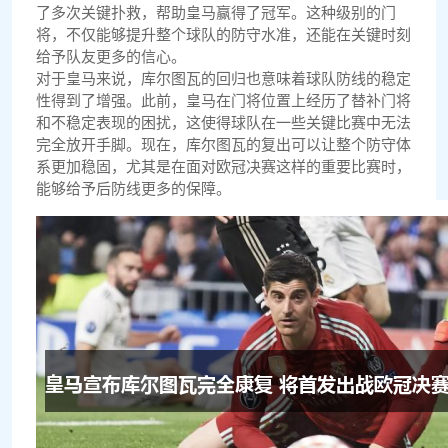
了多次关键扑救，帮助皇马赢得了冠军。这种级别的门
将，不仅能够提升整个球队的防守水准，还能在关键时刻
给予队友更多的信心。
对于皇马来说，库尔图瓦的回归也意味着球队防线的稳定
性得到了增强。此前，皇马在门将位置上经历了替补门将
和不稳定表现的困扰，这使得球队在一些关键比赛中无法
完全放开手脚。现在，库尔图瓦的复出可以让整个防守体
系更加稳固，尤其是在面对欧冠决赛这样的重要比赛时，
能够给予后防线更多的保障。