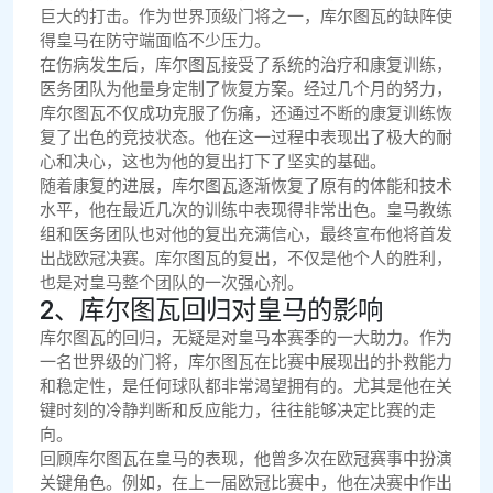
巨大的打击。作为世界顶级门将之一，库尔图瓦的缺阵使
得皇马在防守端面临不少压力。
在伤病发生后，库尔图瓦接受了系统的治疗和康复训练，
医务团队为他量身定制了恢复方案。经过几个月的努力，
库尔图瓦不仅成功克服了伤痛，还通过不断的康复训练恢
复了出色的竞技状态。他在这一过程中表现出了极大的耐
心和决心，这也为他的复出打下了坚实的基础。
随着康复的进展，库尔图瓦逐渐恢复了原有的体能和技术
水平，他在最近几次的训练中表现得非常出色。皇马教练
组和医务团队也对他的复出充满信心，最终宣布他将首发
出战欧冠决赛。库尔图瓦的复出，不仅是他个人的胜利，
也是对皇马整个团队的一次强心剂。
2、库尔图瓦回归对皇马的影响
库尔图瓦的回归，无疑是对皇马本赛季的一大助力。作为
一名世界级的门将，库尔图瓦在比赛中展现出的扑救能力
和稳定性，是任何球队都非常渴望拥有的。尤其是他在关
键时刻的冷静判断和反应能力，往往能够决定比赛的走
向。
回顾库尔图瓦在皇马的表现，他曾多次在欧冠赛事中扮演
关键角色。例如，在上一届欧冠比赛中，他在决赛中作出