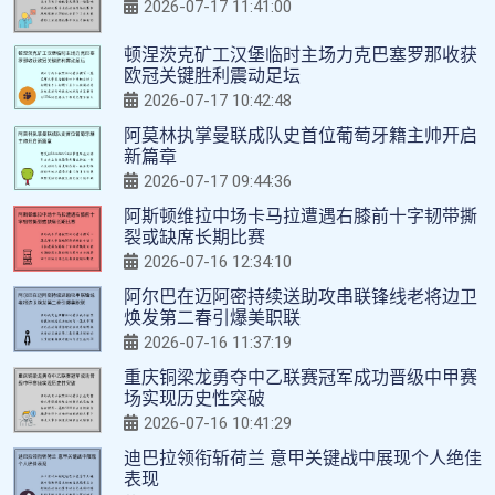
2026-07-17 11:41:00
顿涅茨克矿工汉堡临时主场力克巴塞罗那收获
欧冠关键胜利震动足坛
2026-07-17 10:42:48
阿莫林执掌曼联成队史首位葡萄牙籍主帅开启
新篇章
2026-07-17 09:44:36
阿斯顿维拉中场卡马拉遭遇右膝前十字韧带撕
裂或缺席长期比赛
2026-07-16 12:34:10
阿尔巴在迈阿密持续送助攻串联锋线老将边卫
焕发第二春引爆美职联
2026-07-16 11:37:19
重庆铜梁龙勇夺中乙联赛冠军成功晋级中甲赛
场实现历史性突破
2026-07-16 10:41:29
迪巴拉领衔斩荷兰 意甲关键战中展现个人绝佳
表现