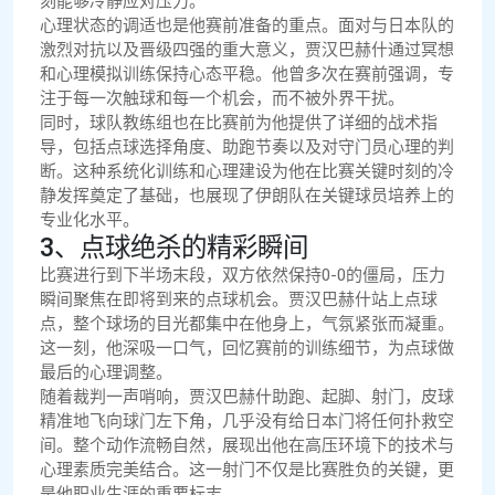
刻能够冷静应对压力。
心理状态的调适也是他赛前准备的重点。面对与日本队的
激烈对抗以及晋级四强的重大意义，贾汉巴赫什通过冥想
和心理模拟训练保持心态平稳。他曾多次在赛前强调，专
注于每一次触球和每一个机会，而不被外界干扰。
同时，球队教练组也在比赛前为他提供了详细的战术指
导，包括点球选择角度、助跑节奏以及对守门员心理的判
断。这种系统化训练和心理建设为他在比赛关键时刻的冷
静发挥奠定了基础，也展现了伊朗队在关键球员培养上的
专业化水平。
3、点球绝杀的精彩瞬间
比赛进行到下半场末段，双方依然保持0-0的僵局，压力
瞬间聚焦在即将到来的点球机会。贾汉巴赫什站上点球
点，整个球场的目光都集中在他身上，气氛紧张而凝重。
这一刻，他深吸一口气，回忆赛前的训练细节，为点球做
最后的心理调整。
随着裁判一声哨响，贾汉巴赫什助跑、起脚、射门，皮球
精准地飞向球门左下角，几乎没有给日本门将任何扑救空
间。整个动作流畅自然，展现出他在高压环境下的技术与
心理素质完美结合。这一射门不仅是比赛胜负的关键，更
是他职业生涯的重要标志。