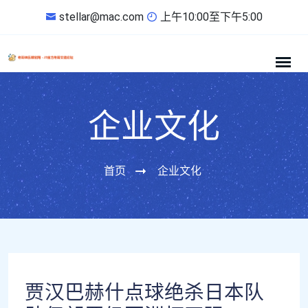
stellar@mac.com
上午10:00至下午5:00
企业文化
首页
企业文化
贾汉巴赫什点球绝杀日本队