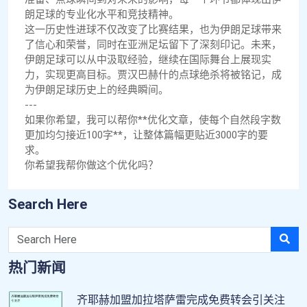
朗足球的专业化水平和竞技精神。
这一历史性进球不仅改变了比赛结果，也为伊朗足球带来
了信心和荣誉，同时在亚洲足坛留下了深刻印记。未来，
伊朗足球可以从中汲取经验，继续在国际舞台上展现实
力，实现更高目标。贾汉巴赫什的点球绝杀将被铭记，成
为伊朗足球历史上的经典瞬间。
---
如果你希望，我可以帮你**优化文章，使每个自然段字数
更加均匀接近100字**，让整体篇幅更贴近3000字的要
求。
你希望我帮你做这个优化吗？
Search Here
热门新闻
齐耶赫加盟加拉塔萨雷完成免费转会引关注