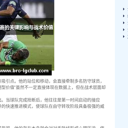
点吸引点。他的站位和移动，会直接牵制多名防守球员，
牵制型价值”虽然不一定直接体现在数据上，但在战术层面却
出。当球队完成抢断后，他往往是第一时间启动的接应
导的快速推进模式，使球队在由守转攻阶段具备极强的威