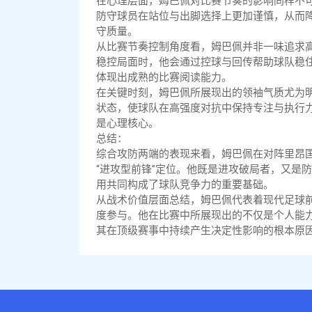
在心理层面，姆巴佩对比赛节奏的影响同样不
防守球员在站位与出脚选择上更加谨慎，从而
守质量。
从比赛节奏控制角度看，姆巴佩并非一味追求
稳控局面时，他会通过控球与回传帮助球队稳
体现出成熟的比赛阅读能力。
在关键时刻，姆巴佩所展现出的领袖气质尤为
状态，使球队在高强度对抗中保持专注与执行
是心理核心。
总结：
综合攻防两端的表现来看，姆巴佩在对阵里昂
“进攻型前锋”定位。他既是进攻破局者，又是
用共同构成了球队竞争力的重要基础。
从战术价值层面总结，姆巴佩代表着现代足球
度参与。他在比赛中所展现出的不仅是个人能
其在顶级赛事中持续产生决定性影响的根本原