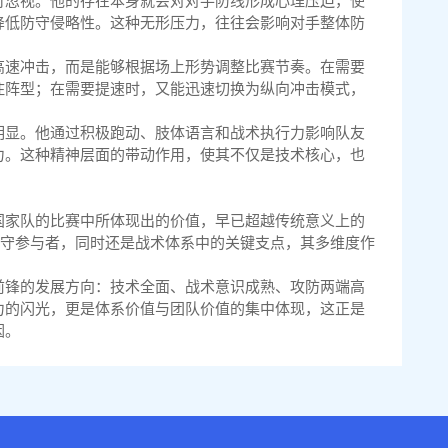
可忽视。他的存在本身就会对对手防线形成心理压迫，使
降低防守侵略性。这种无形压力，往往会影响对手整体防
高速冲击，而是能够根据场上形势调整比赛节奏。在需要
住阵型；在需要提速时，又能迅速切换为纵向冲击模式，
明显。他通过积极跑动、肢体语言和战术执行力影响队友
力。这种精神层面的带动作用，使其不仅是技术核心，也
国家队的比赛中所体现出的价值，早已超越传统意义上的
防守参与者，同时还是战术体系中的关键支点，其多维度作
前锋的发展方向：技术全面、战术意识成熟、攻防两端高
力的闪光，更是体系价值与团队价值的集中体现，这正是
因。