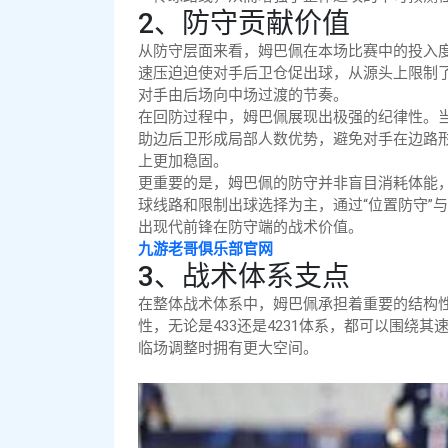
2、防守贡献价值
从防守层面来看，姆巴佩在本场比赛中的投入
速压迫迫使对手后卫仓促出球，从源头上限制
对手由后场向中场过渡的节奏。
在回防过程中，姆巴佩展现出极强的纪律性。
助边后卫形成局部人数优势，避免对手在边路
上更加稳固。
更重要的是，姆巴佩的防守并非盲目消耗体能
球线路和限制出球选择为主，通过“位置防守”
出现代前锋在防守端的战术价值。
九游老哥俱乐部官网
3、战术体系支点
在整体战术体系中，姆巴佩承担着重要的结构
性，无论是433还是4231体系，都可以围绕
临场调整时拥有更大空间。