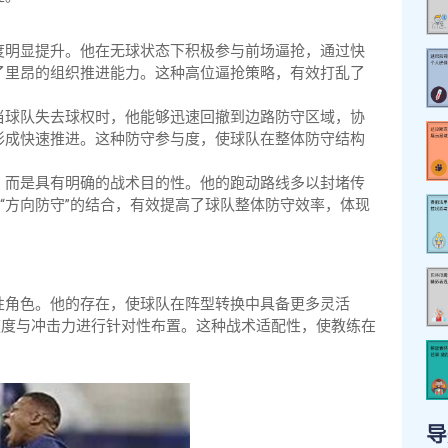
度明显提升。他在无球状态下积极参与前场逼抢，通过快
了里昂的组织推进能力。这种高位逼抢策略，有效打乱了
当球队失去球权时，他能够迅速回撤到边路防守区域，协
形成快速推进。这种防守参与度，使球队在整体防守结构
，而是具有明确的战术目的性。他的跑动路线多以封堵传
与“方向防守”的结合，有效提高了球队整体防守效率，体现
性角色。他的存在，使球队在阵型转换中具备更多灵活
其速度与冲击力进行针对性布置。这种战术适配性，使教练在
导