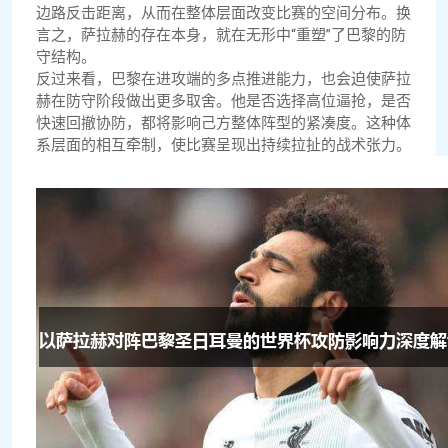
边路反击距离，从而在整体层面改变比赛的空间分布。换
言之，萨拉赫的存在本身，就在无形中“重塑”了巴黎的防
守结构。
反过来看，巴黎在进攻端的多点推进能力，也会迫使萨拉
赫在防守阶段做出更多取舍。他是否选择高位逼抢，是否
快速回撤协防，都将影响己方整体阵型的紧凑度。这种体
系层面的相互牵制，使比赛呈现出持续拉扯的战术张力。