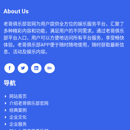
About Us
老哥俱乐部官网为用户提供全方位的娱乐服务平台，汇聚了
多种精彩内容和功能，满足用户的不同需求。通过老哥俱乐
部平台入口，用户可以方便地访问所有平台服务，享受畅快
体验。老哥俱乐部APP便于随时随地使用，随时获取最新信
息、活动及娱乐内容。
导航
网站首页
介绍老哥俱乐部官网
经典案例
企业文化
企业服务