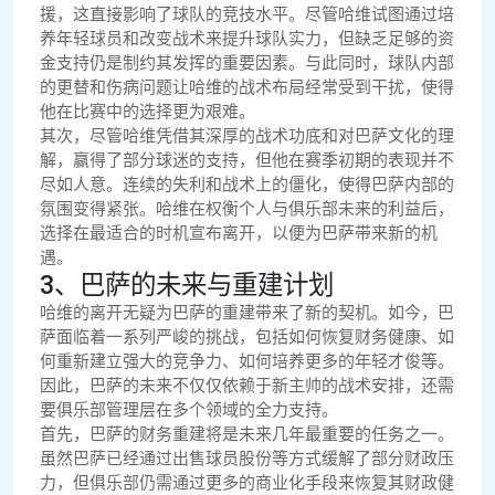
援，这直接影响了球队的竞技水平。尽管哈维试图通过培
养年轻球员和改变战术来提升球队实力，但缺乏足够的资
金支持仍是制约其发挥的重要因素。与此同时，球队内部
的更替和伤病问题让哈维的战术布局经常受到干扰，使得
他在比赛中的选择更为艰难。
其次，尽管哈维凭借其深厚的战术功底和对巴萨文化的理
解，赢得了部分球迷的支持，但他在赛季初期的表现并不
尽如人意。连续的失利和战术上的僵化，使得巴萨内部的
氛围变得紧张。哈维在权衡个人与俱乐部未来的利益后，
选择在最适合的时机宣布离开，以便为巴萨带来新的机
遇。
3、巴萨的未来与重建计划
哈维的离开无疑为巴萨的重建带来了新的契机。如今，巴
萨面临着一系列严峻的挑战，包括如何恢复财务健康、如
何重新建立强大的竞争力、如何培养更多的年轻才俊等。
因此，巴萨的未来不仅仅依赖于新主帅的战术安排，还需
要俱乐部管理层在多个领域的全力支持。
首先，巴萨的财务重建将是未来几年最重要的任务之一。
虽然巴萨已经通过出售球员股份等方式缓解了部分财政压
力，但俱乐部仍需通过更多的商业化手段来恢复其财政健