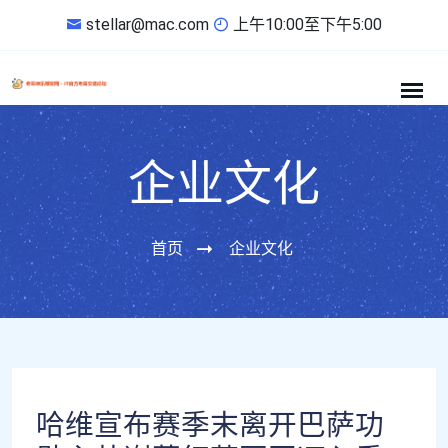
stellar@mac.com
上午10:00至下午5:00
企业文化
首页
企业文化
哈维宣布赛季末离开巴萨功