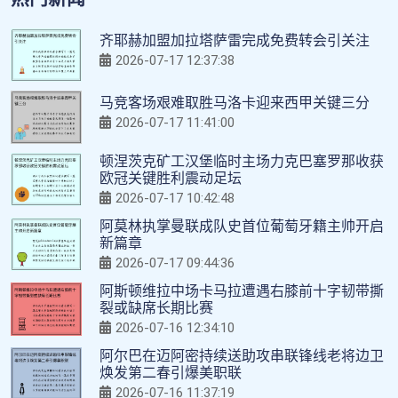
齐耶赫加盟加拉塔萨雷完成免费转会引关注
2026-07-17 12:37:38
马竞客场艰难取胜马洛卡迎来西甲关键三分
2026-07-17 11:41:00
顿涅茨克矿工汉堡临时主场力克巴塞罗那收获
欧冠关键胜利震动足坛
2026-07-17 10:42:48
阿莫林执掌曼联成队史首位葡萄牙籍主帅开启
新篇章
2026-07-17 09:44:36
阿斯顿维拉中场卡马拉遭遇右膝前十字韧带撕
裂或缺席长期比赛
2026-07-16 12:34:10
阿尔巴在迈阿密持续送助攻串联锋线老将边卫
焕发第二春引爆美职联
2026-07-16 11:37:19