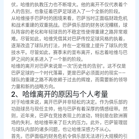
伏，哈维的执教压力也不断增大。他的离开不仅代表着个
人的告别，也象征着巴萨足球进入了一个全新的阶段。
从哈维接手巴萨时的困境来看，巴萨当时正面临财政危机
和战术重建的双重挑战。巴萨俱乐部的财务状况糟糕，球
队阵容的老化和年轻球员的不稳定性使得重建之路异常艰
难。尽管如此，哈维凭借其对巴萨传控足球风格的执着，
逐渐改造了球队的打法，并在一定程度上提升了球队的竞
技水平。尽管如此，赛季末的宣布离开，标志着哈维与巴
萨之间的关系进入了一个新的阶段。
哈维的离开对巴萨来说是一次“历史性的告别”。这不仅是
巴萨足球的一个时代落幕，更是巴萨必须面对的现实——
球队的重建之路不再依赖于过去的辉煌，而需要新的领导
力量和新的战略方向。
2、哈维离开的原因与个人考量
对于哈维来说，离开巴萨并非轻松的决定。作为俱乐部的
功勋球员与现任主帅，他与巴萨有着深厚的情感纽带。然
则，近年来，巴萨在竞技表现上的波动，特别是在欧洲赛
场的失利，给哈维带来了巨大的压力。此外，巴萨管理层
与球队内部的诸多问题，也让哈维深感力不从心。
首先，巴萨面临的财务危机令俱乐部无法进行大规模的引