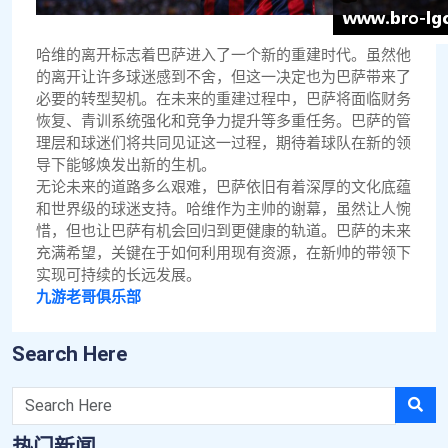
哈维的离开标志着巴萨进入了一个新的重建时代。虽然他
的离开让许多球迷感到不舍，但这一决定也为巴萨带来了
必要的转型契机。在未来的重建过程中，巴萨将面临财务
恢复、青训系统强化和竞争力提升等多重任务。巴萨的管
理层和球迷们将共同见证这一过程，期待着球队在新的领
导下能够焕发出新的生机。
无论未来的道路多么艰难，巴萨依旧有着深厚的文化底蕴
和世界级的球迷支持。哈维作为主帅的谢幕，虽然让人惋
惜，但也让巴萨有机会回归到更健康的轨道。巴萨的未来
充满希望，关键在于如何利用现有资源，在新帅的带领下
实现可持续的长远发展。
九游老哥俱乐部
Search Here
热门新闻