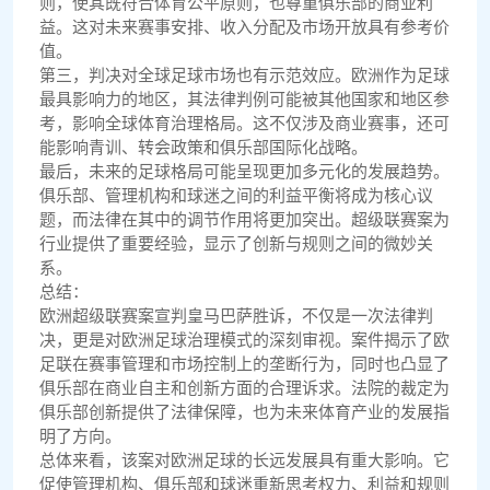
则，使其既符合体育公平原则，也尊重俱乐部的商业利
益。这对未来赛事安排、收入分配及市场开放具有参考价
值。
第三，判决对全球足球市场也有示范效应。欧洲作为足球
最具影响力的地区，其法律判例可能被其他国家和地区参
考，影响全球体育治理格局。这不仅涉及商业赛事，还可
能影响青训、转会政策和俱乐部国际化战略。
最后，未来的足球格局可能呈现更加多元化的发展趋势。
俱乐部、管理机构和球迷之间的利益平衡将成为核心议
题，而法律在其中的调节作用将更加突出。超级联赛案为
行业提供了重要经验，显示了创新与规则之间的微妙关
系。
总结：
欧洲超级联赛案宣判皇马巴萨胜诉，不仅是一次法律判
决，更是对欧洲足球治理模式的深刻审视。案件揭示了欧
足联在赛事管理和市场控制上的垄断行为，同时也凸显了
俱乐部在商业自主和创新方面的合理诉求。法院的裁定为
俱乐部创新提供了法律保障，也为未来体育产业的发展指
明了方向。
总体来看，该案对欧洲足球的长远发展具有重大影响。它
促使管理机构、俱乐部和球迷重新思考权力、利益和规则