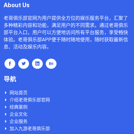
About Us
老哥俱乐部官网为用户提供全方位的娱乐服务平台，汇聚了
多种精彩内容和功能，满足用户的不同需求。通过老哥俱乐
部平台入口，用户可以方便地访问所有平台服务，享受畅快
体验。老哥俱乐部APP便于随时随地使用，随时获取最新信
息、活动及娱乐内容。
导航
网站首页
介绍老哥俱乐部官网
经典案例
企业文化
企业服务
加入九游老哥俱乐部