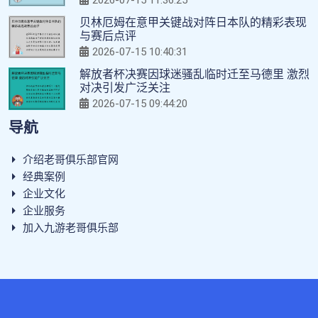
贝林厄姆在意甲关键战对阵日本队的精彩表现
与赛后点评
2026-07-15 10:40:31
解放者杯决赛因球迷骚乱临时迁至马德里 激烈
对决引发广泛关注
2026-07-15 09:44:20
导航
介绍老哥俱乐部官网
经典案例
企业文化
企业服务
加入九游老哥俱乐部