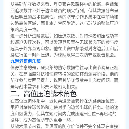
从基础防守数据来看，登贝莱在欧联杯中的抢断、拦截和
回追次数并不处于边锋球员的顶尖行列，但其数据分布呈
现出明显的战术指向性。他的防守动作多集中在中前场和
边路高位区域，而非本方禁区附近，这与球队的整体压迫
策略高度一致。
进一步分析进阶数据，如压迫次数、对持球者施压成功率
和逼迫失误次数，可以发现登贝莱在无球状态下的参与度
远高于外界直观印象。他在比赛中频繁对对方边后卫和后
腰进行第一时间压迫，为球队赢得二次防守或反击机会。
九游老哥俱乐部
值得注意的是，登贝莱的防守数据往往与比赛节奏呈正相
关。在高强度对抗和快速转换的欧联杯淘汰赛阶段，他的
防守参与度明显提升，说明其防守贡献并非态度问题，而
是与战术需求和比赛环境密切相关。
二、高位压迫战术角色
在高位压迫体系中，登贝莱通常被安排在边路前压位置，
承担封堵传球线路和迫使对手向边线出球的任务。他的速
度和爆发力，使其在短时间内完成压迫—回位—再启动的
循环，成为高位防守的重要一环。
从战术细节来看，登贝莱的防守价值并不完全体现在直接