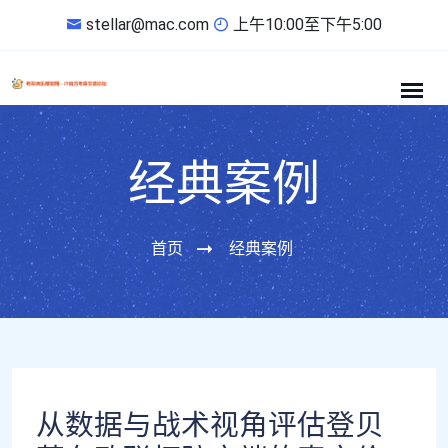
stellar@mac.com
上午10:00至下午5:00
经典案例
首页
经典案例
从数据与战术视角评估登贝