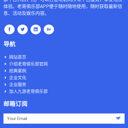
体验。老哥俱乐部APP便于随时随地使用，随时获取最新信
息、活动及娱乐内容。
导航
网站首页
介绍老哥俱乐部官网
经典案例
企业文化
企业服务
加入九游老哥俱乐部
邮箱订阅