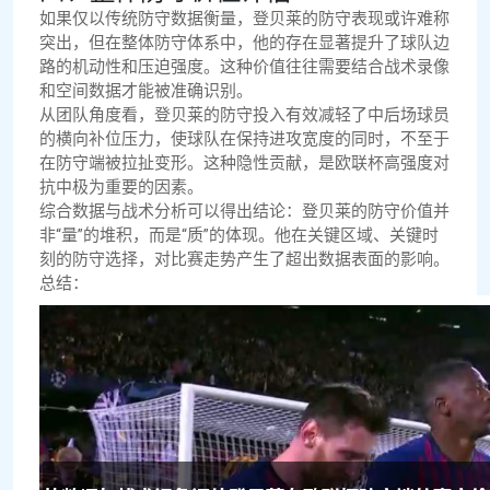
如果仅以传统防守数据衡量，登贝莱的防守表现或许难称
突出，但在整体防守体系中，他的存在显著提升了球队边
路的机动性和压迫强度。这种价值往往需要结合战术录像
和空间数据才能被准确识别。
从团队角度看，登贝莱的防守投入有效减轻了中后场球员
的横向补位压力，使球队在保持进攻宽度的同时，不至于
在防守端被拉扯变形。这种隐性贡献，是欧联杯高强度对
抗中极为重要的因素。
综合数据与战术分析可以得出结论：登贝莱的防守价值并
非“量”的堆积，而是“质”的体现。他在关键区域、关键时
刻的防守选择，对比赛走势产生了超出数据表面的影响。
总结：