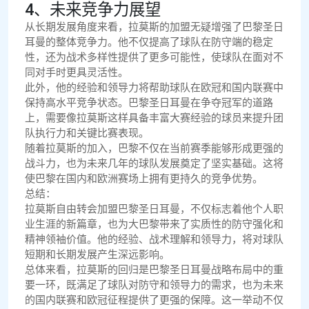
4、未来竞争力展望
从长期发展角度来看，拉莫斯的加盟无疑增强了巴黎圣日
耳曼的整体竞争力。他不仅提高了球队在防守端的稳定
性，还为战术多样性提供了更多可能性，使球队在面对不
同对手时更具灵活性。
此外，他的经验和领导力将帮助球队在欧冠和国内联赛中
保持高水平竞争状态。巴黎圣日耳曼在争夺冠军的道路
上，需要像拉莫斯这样具备丰富大赛经验的球员来提升团
队执行力和关键比赛表现。
随着拉莫斯的加入，巴黎不仅在当前赛季能够形成更强的
战斗力，也为未来几年的球队发展奠定了坚实基础。这将
使巴黎在国内和欧洲赛场上拥有更持久的竞争优势。
总结：
拉莫斯自由转会加盟巴黎圣日耳曼，不仅标志着他个人职
业生涯的新篇章，也为大巴黎带来了实质性的防守强化和
精神领袖价值。他的经验、战术理解和领导力，将对球队
短期和长期发展产生深远影响。
总体来看，拉莫斯的回归是巴黎圣日耳曼战略布局中的重
要一环，既满足了球队对防守和领导力的需求，也为未来
的国内联赛和欧冠征程提供了更强的保障。这一举动不仅