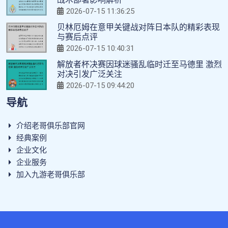
2026-07-15 11:36:25
贝林厄姆在意甲关键战对阵日本队的精彩表现
与赛后点评
2026-07-15 10:40:31
解放者杯决赛因球迷骚乱临时迁至马德里 激烈
对决引发广泛关注
2026-07-15 09:44:20
导航
介绍老哥俱乐部官网
经典案例
企业文化
企业服务
加入九游老哥俱乐部