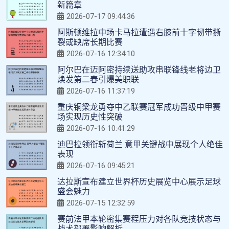
新篇章
2026-07-17 09:44:36
阿斯顿维拉中场卡马拉遭遇右膝前十字韧带撕
裂或缺席长期比赛
2026-07-16 12:34:10
阿尔巴在迈阿密持续送助攻串联锋线老将边卫
焕发第二春引爆美职联
2026-07-16 11:37:19
重庆铜梁龙勇夺中乙联赛冠军成功晋级中甲赛
场实现历史性突破
2026-07-16 10:41:29
迪巴拉领衔斩荷兰 意甲关键战中展现个人绝佳
表现
2026-07-16 09:45:21
达拉斯宣布建立世界杯历史展览中心展示足球
盛会魅力
2026-07-15 12:32:59
赛前法甲本轮密集赛程压力对各队竞技状态与
战术部署影响解析