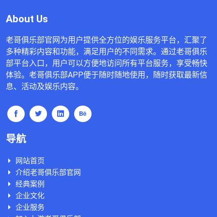
About Us
老哥俱乐部官网为用户提供全方位的娱乐服务平台，汇聚了
多种精彩内容和功能，满足用户的不同需求。通过老哥俱乐
部平台入口，用户可以方便地访问所有平台服务，享受畅快
体验。老哥俱乐部APP便于随时随地使用，随时获取最新信
息、活动及娱乐内容。
导航
网站首页
介绍老哥俱乐部官网
经典案例
企业文化
企业服务