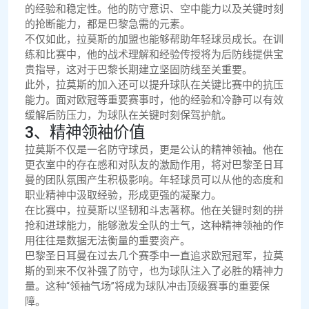
的经验和稳定性。他的防守意识、空中能力以及关键时刻
的抢断能力，都是巴黎急需的元素。
不仅如此，拉莫斯的加盟也能够帮助年轻球员成长。在训
练和比赛中，他的战术理解和经验传授将为后防线提供宝
贵指导，这对于巴黎长期建立坚固防线至关重要。
此外，拉莫斯的加入还可以提升球队在关键比赛中的抗压
能力。面对欧冠等重要赛事时，他的经验和冷静可以有效
缓解后防压力，为球队在关键时刻保驾护航。
3、精神领袖价值
拉莫斯不仅是一名防守球员，更是公认的精神领袖。他在
更衣室中的存在感和对队友的激励作用，将对巴黎圣日耳
曼的团队氛围产生积极影响。年轻球员可以从他的态度和
职业精神中汲取经验，形成更强的凝聚力。
在比赛中，拉莫斯以坚韧和斗志著称。他在关键时刻的拼
抢和进球能力，能够激发全队的士气，这种精神领袖的作
用往往是数据无法衡量的重要资产。
巴黎圣日耳曼在过去几个赛季中一直追求欧冠冠军，拉莫
斯的到来不仅补强了防守，也为球队注入了必胜的精神力
量。这种“领袖气场”将成为球队冲击顶级赛事的重要保
障。