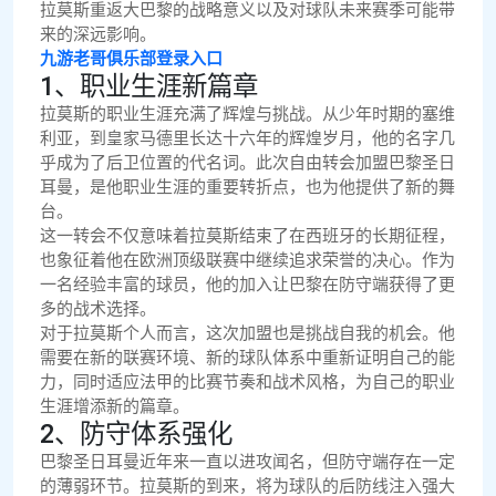
拉莫斯重返大巴黎的战略意义以及对球队未来赛季可能带
来的深远影响。
九游老哥俱乐部登录入口
1、职业生涯新篇章
拉莫斯的职业生涯充满了辉煌与挑战。从少年时期的塞维
利亚，到皇家马德里长达十六年的辉煌岁月，他的名字几
乎成为了后卫位置的代名词。此次自由转会加盟巴黎圣日
耳曼，是他职业生涯的重要转折点，也为他提供了新的舞
台。
这一转会不仅意味着拉莫斯结束了在西班牙的长期征程，
也象征着他在欧洲顶级联赛中继续追求荣誉的决心。作为
一名经验丰富的球员，他的加入让巴黎在防守端获得了更
多的战术选择。
对于拉莫斯个人而言，这次加盟也是挑战自我的机会。他
需要在新的联赛环境、新的球队体系中重新证明自己的能
力，同时适应法甲的比赛节奏和战术风格，为自己的职业
生涯增添新的篇章。
2、防守体系强化
巴黎圣日耳曼近年来一直以进攻闻名，但防守端存在一定
的薄弱环节。拉莫斯的到来，将为球队的后防线注入强大