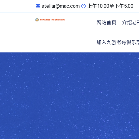
stellar@mac.com
上午10:00至下午5:00
网站首页
介绍老
加入九游老哥俱乐