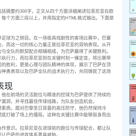
括摘要约300字，正文从四个方面详细阐述拉菲尼亚在欧
每个方面三段以上，并用指定的HTML格式输出。下面是
界足球为之侧目。在一场极具戏剧性的客场比赛中，巴塞
力，而这一切的核心力量正是拉菲尼亚的双响表现。从开
力与全队的默契配合相辅相成，为巴萨赢得了关键胜利。
术执行力，而拉菲尼亚则在关键时刻一锤定音，将比赛带
面的胜利，更是心理与团队精神的体现，展示了巴萨在顶
的神勇表现以及巴萨全队的战术执行力，共同铸就了这场
表现
，他在前场的灵活跑位与精准的控球为巴萨提供了持续的
守漏洞，并寻找最佳传球线路，为队友创造机会。
理素质。面对巴黎圣日耳曼的高压防守，他仍然保持冷
彻底打破了场上的僵局。这种在关键比赛中能够挺身而出
协作意识。拉菲尼亚在进球前的跑位与传球配合，都让队
现让巴萨的进攻体系更具威胁。