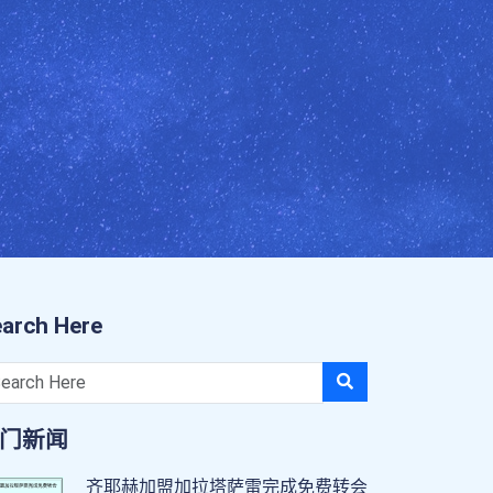
arch Here
门新闻
齐耶赫加盟加拉塔萨雷完成免费转会