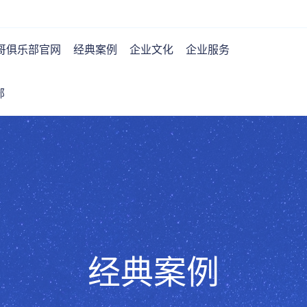
哥俱乐部官网
经典案例
企业文化
企业服务
部
经典案例