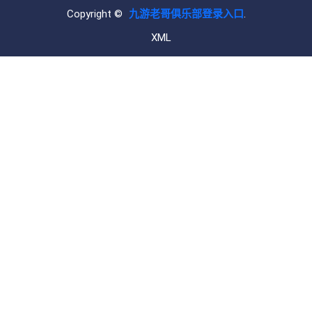
Copyright ©
九游老哥俱乐部登录入口
.
XML