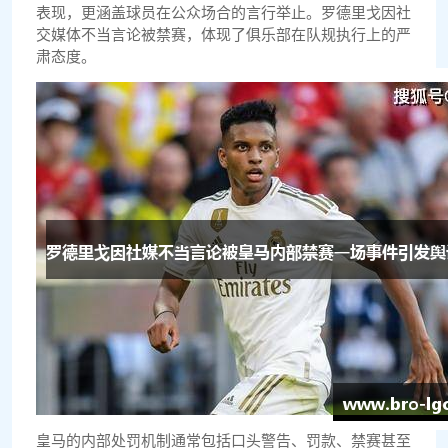
表现，更涵盖球员在公众场合的言行举止。罗德里戈因社
交媒体不当言论被禁赛，体现了俱乐部在队规执行上的严
肃态度。
皇马的内部处罚机制通常包括口头警告、罚款、禁赛甚至