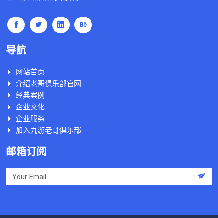
导航
网站首页
介绍老哥俱乐部官网
经典案例
企业文化
企业服务
加入九游老哥俱乐部
邮箱订阅