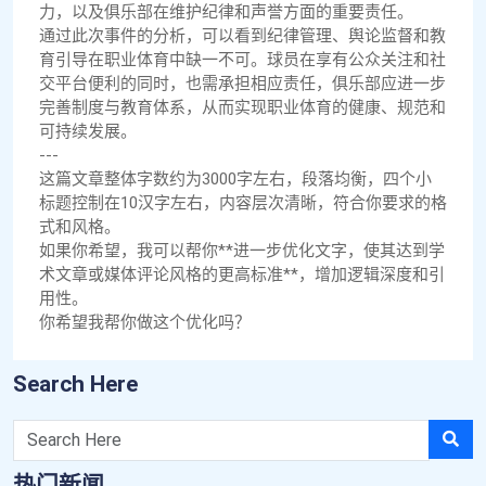
力，以及俱乐部在维护纪律和声誉方面的重要责任。
通过此次事件的分析，可以看到纪律管理、舆论监督和教
育引导在职业体育中缺一不可。球员在享有公众关注和社
交平台便利的同时，也需承担相应责任，俱乐部应进一步
完善制度与教育体系，从而实现职业体育的健康、规范和
可持续发展。
---
这篇文章整体字数约为3000字左右，段落均衡，四个小
标题控制在10汉字左右，内容层次清晰，符合你要求的格
式和风格。
如果你希望，我可以帮你**进一步优化文字，使其达到学
术文章或媒体评论风格的更高标准**，增加逻辑深度和引
用性。
你希望我帮你做这个优化吗？
Search Here
热门新闻