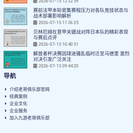
2026-07-15 12:32:59
赛前法甲本轮密集赛程压力对各队竞技状态与
战术部署影响解析
2026-07-15 11:36:25
贝林厄姆在意甲关键战对阵日本队的精彩表现
与赛后点评
2026-07-15 10:40:31
解放者杯决赛因球迷骚乱临时迁至马德里 激烈
对决引发广泛关注
2026-07-15 09:44:20
导航
介绍老哥俱乐部官网
经典案例
企业文化
企业服务
加入九游老哥俱乐部