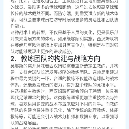
现。比如，在进攻组合上，主教练或许会增加更具创造力
的球员，鼓励更多的传球和跑动，这与过去依赖高空球和
长传的战术截然不同。而防守端，则需要适应新的战术体
系，可能会要求球员在防守时展现更多的灵活性和团队协
作能力。
这种战术上的转型，不仅是基于人员的变化，更是俱乐部
对未来发展方向的体现。如果能够顺利实施，西汉姆联将
在英超乃至欧洲赛场上更加具有竞争力，特别是在面对强
队时能够展现出更多的进攻威胁。
2、教练团队的构建与战略方向
莫耶斯的离开意味着西汉姆联需要重新选定主教练，并构
建一支符合球队长远发展战略的教练团队。选帅是重建过
程中最为关键的一环，合适的教练不仅能改造球队的战术
体系，还能激发球员的潜力，提升整个球队的竞技水平。
在选择新主教练时，西汉姆联可能会倾向于聘请一位具有
现代足球理念的教练。这类教练通常更加注重技术流与控
球，喜欢运用多变的战术布置来应对不同的对手。而教练
团队的构建也将注重多元化，除了传统的助理教练、体能
教练等，可能还会引入战术分析师和数据专家，以增强球
队的战略层面。