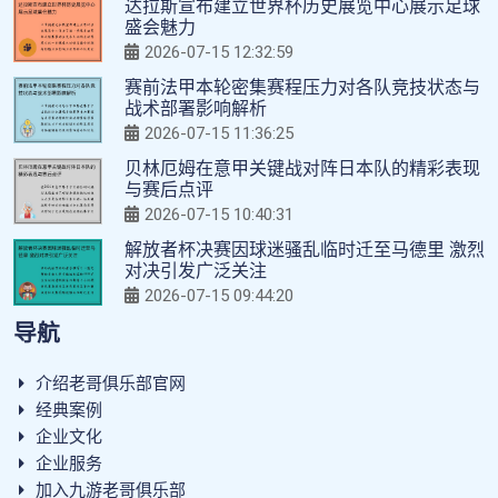
达拉斯宣布建立世界杯历史展览中心展示足球
盛会魅力
2026-07-15 12:32:59
赛前法甲本轮密集赛程压力对各队竞技状态与
战术部署影响解析
2026-07-15 11:36:25
贝林厄姆在意甲关键战对阵日本队的精彩表现
与赛后点评
2026-07-15 10:40:31
解放者杯决赛因球迷骚乱临时迁至马德里 激烈
对决引发广泛关注
2026-07-15 09:44:20
导航
介绍老哥俱乐部官网
经典案例
企业文化
企业服务
加入九游老哥俱乐部