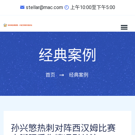
stellar@mac.com
上午10:00至下午5:00
经典案例
首页
经典案例
孙兴慜热刺对阵西汉姆比赛