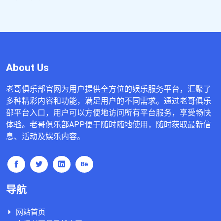
About Us
老哥俱乐部官网为用户提供全方位的娱乐服务平台，汇聚了
多种精彩内容和功能，满足用户的不同需求。通过老哥俱乐
部平台入口，用户可以方便地访问所有平台服务，享受畅快
体验。老哥俱乐部APP便于随时随地使用，随时获取最新信
息、活动及娱乐内容。
导航
网站首页