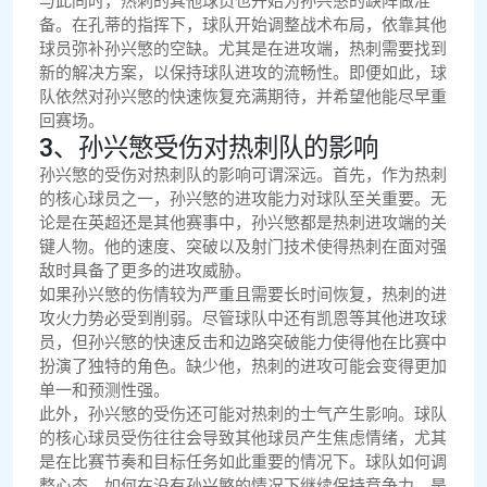
与此同时，热刺的其他球员也开始为孙兴慜的缺阵做准
备。在孔蒂的指挥下，球队开始调整战术布局，依靠其他
球员弥补孙兴慜的空缺。尤其是在进攻端，热刺需要找到
新的解决方案，以保持球队进攻的流畅性。即便如此，球
队依然对孙兴慜的快速恢复充满期待，并希望他能尽早重
回赛场。
3、孙兴慜受伤对热刺队的影响
孙兴慜的受伤对热刺队的影响可谓深远。首先，作为热刺
的核心球员之一，孙兴慜的进攻能力对球队至关重要。无
论是在英超还是其他赛事中，孙兴慜都是热刺进攻端的关
键人物。他的速度、突破以及射门技术使得热刺在面对强
敌时具备了更多的进攻威胁。
如果孙兴慜的伤情较为严重且需要长时间恢复，热刺的进
攻火力势必受到削弱。尽管球队中还有凯恩等其他进攻球
员，但孙兴慜的快速反击和边路突破能力使得他在比赛中
扮演了独特的角色。缺少他，热刺的进攻可能会变得更加
单一和预测性强。
此外，孙兴慜的受伤还可能对热刺的士气产生影响。球队
的核心球员受伤往往会导致其他球员产生焦虑情绪，尤其
是在比赛节奏和目标任务如此重要的情况下。球队如何调
整心态，如何在没有孙兴慜的情况下继续保持竞争力，是