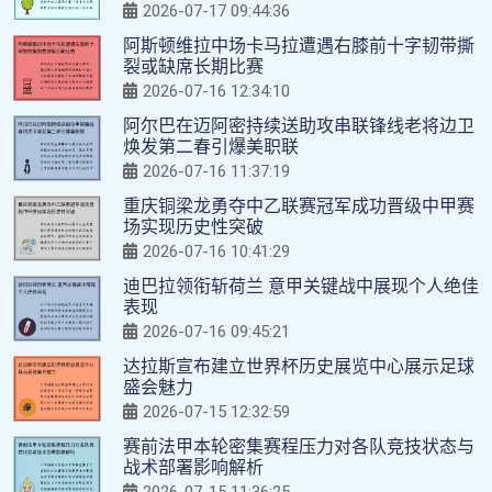
2026-07-17 09:44:36
阿斯顿维拉中场卡马拉遭遇右膝前十字韧带撕
裂或缺席长期比赛
2026-07-16 12:34:10
阿尔巴在迈阿密持续送助攻串联锋线老将边卫
焕发第二春引爆美职联
2026-07-16 11:37:19
重庆铜梁龙勇夺中乙联赛冠军成功晋级中甲赛
场实现历史性突破
2026-07-16 10:41:29
迪巴拉领衔斩荷兰 意甲关键战中展现个人绝佳
表现
2026-07-16 09:45:21
达拉斯宣布建立世界杯历史展览中心展示足球
盛会魅力
2026-07-15 12:32:59
赛前法甲本轮密集赛程压力对各队竞技状态与
战术部署影响解析
2026-07-15 11:36:25